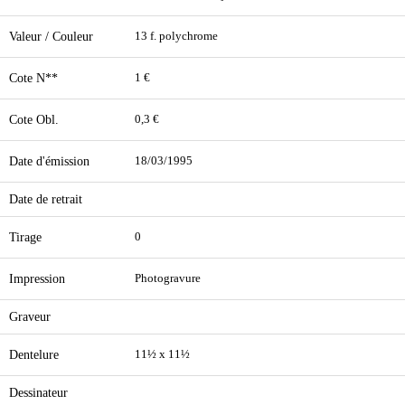
Valeur / Couleur
13 f. polychrome
Cote N**
1 €
Cote Obl.
0,3 €
Date d'émission
18/03/1995
Date de retrait
Tirage
0
Impression
Photogravure
Graveur
Dentelure
11½ x 11½
Dessinateur