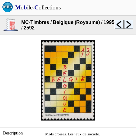
M
o
b
ile-
C
ollections
MC-Timbres
/
Belgique (Royaume)
/
1995
/
2592
Description
Mots croisés. Les jeux de société.