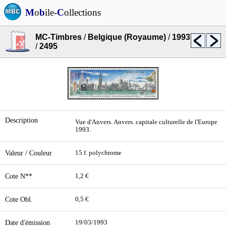
M
o
b
ile-
C
ollections
MC-Timbres
/
Belgique (Royaume)
/
1993
/
2495
Description
Vue d'Anvers. Anvers. capitale culturelle de l'Europe
1993.
Valeur / Couleur
15 f. polychrome
Cote N**
1,2 €
Cote Obl.
0,5 €
Date d'émission
19/03/1993