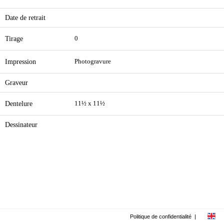
Date de retrait
Tirage
0
Impression
Photogravure
Graveur
Dentelure
11½ x 11½
Dessinateur
Politique de confidentialité
|