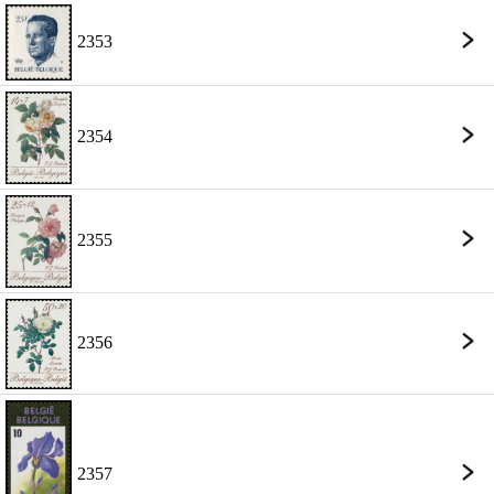
2353
2354
2355
2356
2357