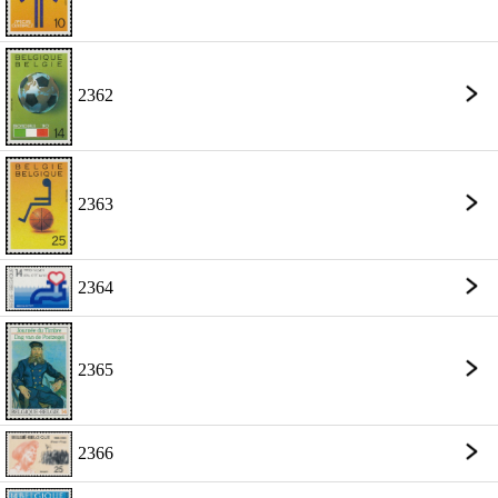
2362
2363
2364
2365
2366