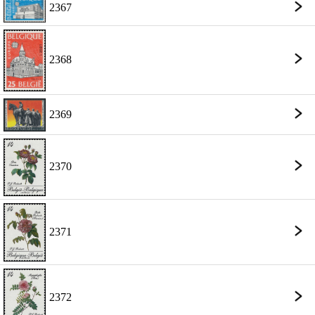
2367
2368
2369
2370
2371
2372