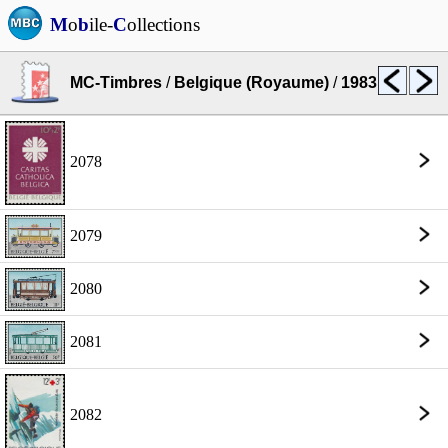
M
o
b
ile-
C
ollections
MC-Timbres
/
Belgique (Royaume)
/
1983
2078
2079
2080
2081
2082