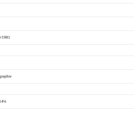
9/1981
graphie
 14¼