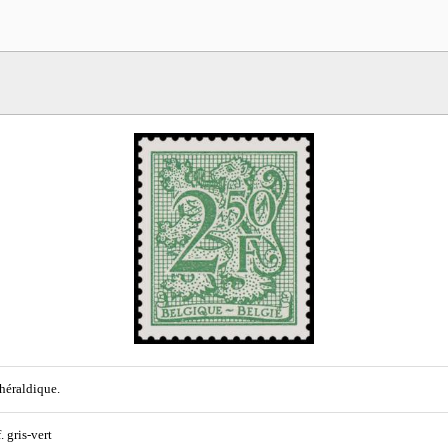
héraldique.
. gris-vert