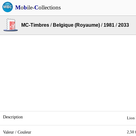
M
o
b
ile-
C
ollections
MC-Timbres
/
Belgique (Royaume)
/
1981
/
2033
Description
Lion 
Valeur / Couleur
2,50 f