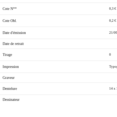
Cote N**
0,3 €
Cote Obl.
0,2 €
Date d'émission
21/0
Date de retrait
Tirage
0
Impression
Typo
Graveur
Dentelure
14 x
Dessinateur