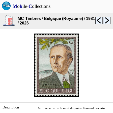
M
o
b
ile-
C
ollections
MC-Timbres
/
Belgique (Royaume)
/
1981
/
2026
Description
Anniversaire de la mort du poète Fernand Severin.