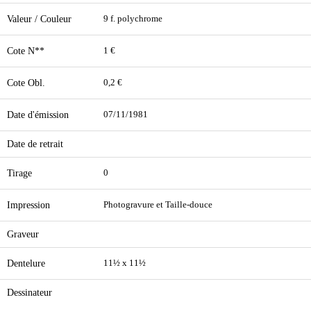
Valeur / Couleur
9 f. polychrome
Cote N**
1 €
Cote Obl.
0,2 €
Date d'émission
07/11/1981
Date de retrait
Tirage
0
Impression
Photogravure et Taille-douce
Graveur
Dentelure
11½ x 11½
Dessinateur