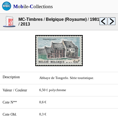
M
o
b
ile-
C
ollections
MC-Timbres
/
Belgique (Royaume)
/
1981
/
2013
Description
Abbaye de Tongerlo. Série touristique.
Valeur / Couleur
6,50 f. polychrome
Cote N**
0,6 €
Cote Obl.
0,3 €