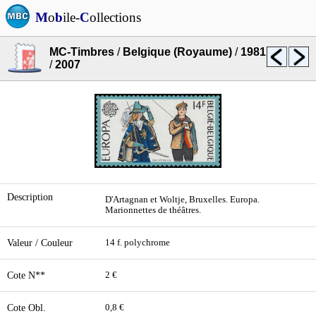
M
o
b
ile-
C
ollections
MC-Timbres
/
Belgique (Royaume)
/
1981
/
2007
Description
D'Artagnan et Woltje, Bruxelles. Europa.
Marionnettes de théâtres.
Valeur / Couleur
14 f. polychrome
Cote N**
2 €
Cote Obl.
0,8 €