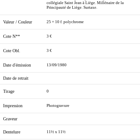
collégiale Saint Jean à Liège. Millénaire de la
Principauté de Liège. Surtaxe.
Valeur / Couleur
25 + 10 f. polychrome
Cote N**
3 €
Cote Obl.
3 €
Date d'émission
13/09/1980
Date de retrait
Tirage
0
Impression
Photogravure
Graveur
Dentelure
11½ x 11½