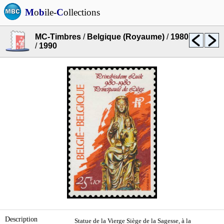
M
o
b
ile-
C
ollections
MC-Timbres
/
Belgique (Royaume)
/
1980
/
1990
Description
Statue de la Vierge Siège de la Sagesse, à la