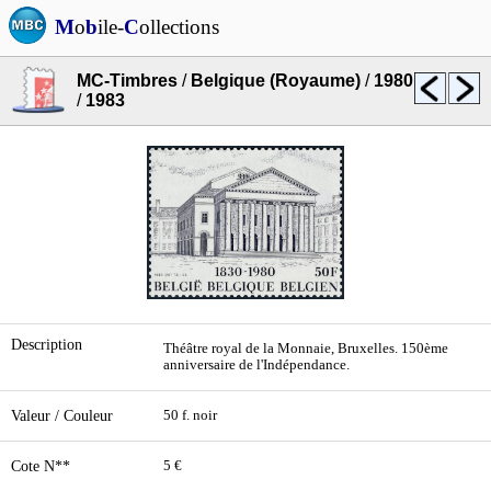
M
o
b
ile-
C
ollections
MC-Timbres
/
Belgique (Royaume)
/
1980
/
1983
Description
Théâtre royal de la Monnaie, Bruxelles. 150ème
anniversaire de l'Indépendance.
Valeur / Couleur
50 f. noir
Cote N**
5 €