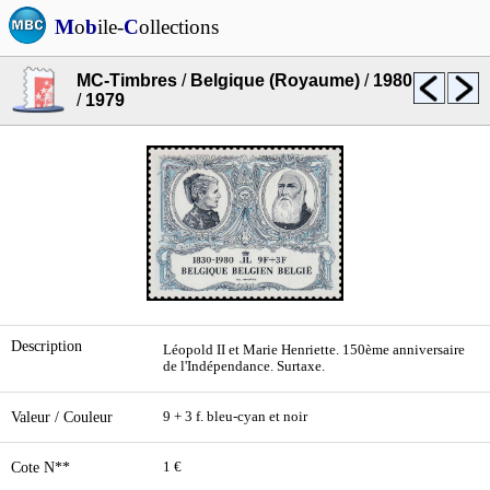
M
o
b
ile-
C
ollections
MC-Timbres
/
Belgique (Royaume)
/
1980
/
1979
Description
Léopold II et Marie Henriette. 150ème anniversaire
de l'Indépendance. Surtaxe.
Valeur / Couleur
9 + 3 f. bleu-cyan et noir
Cote N**
1 €