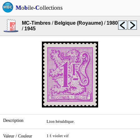
M
o
b
ile-
C
ollections
MC-Timbres
/
Belgique (Royaume)
/
1980
/
1945
Description
Lion héraldique.
Valeur / Couleur
1 f. violet vif