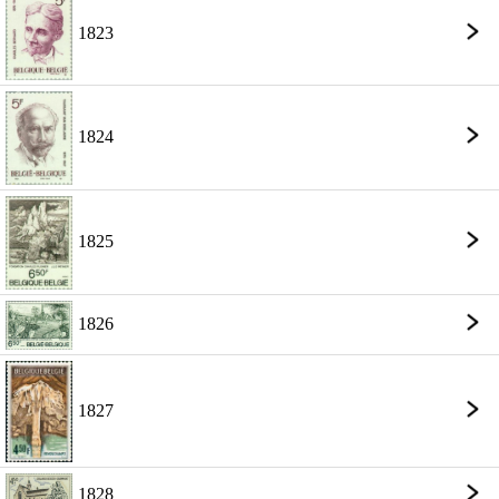
1823
1824
1825
1826
1827
1828