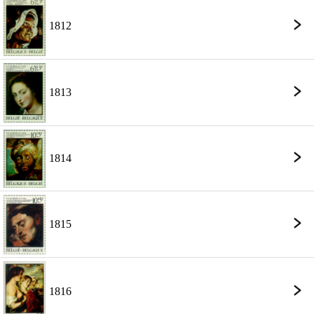
1812
1813
1814
1815
1816