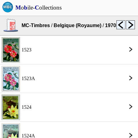
M
o
b
ile-
C
ollections
MC-Timbres
/
Belgique (Royaume)
/
1970
1523
1523A
1524
1524A