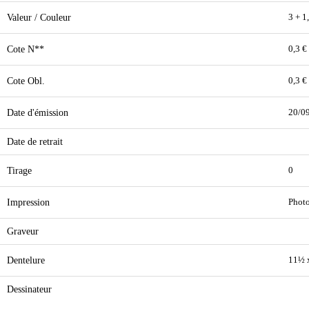
Valeur / Couleur
3 + 1
Cote N**
0,3 €
Cote Obl.
0,3 €
Date d'émission
20/0
Date de retrait
Tirage
0
Impression
Phot
Graveur
Dentelure
11½ 
Dessinateur