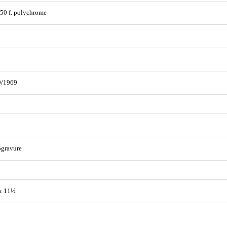
,50 f. polychrome
9/1969
ogravure
x 11½