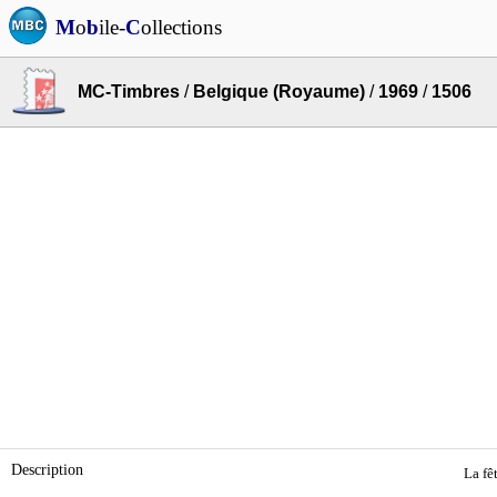
M
o
b
ile-
C
ollections
MC-Timbres
/
Belgique (Royaume)
/
1969
/
1506
Description
La fê