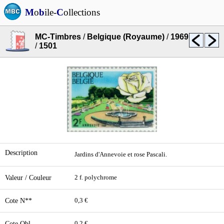
M
o
b
ile-
C
ollections
MC-Timbres
/
Belgique (Royaume)
/
1969
/
1501
Description
Jardins d'Annevoie et rose Pascali.
Valeur / Couleur
2 f. polychrome
Cote N**
0,3 €
Cote Obl.
0,2 €