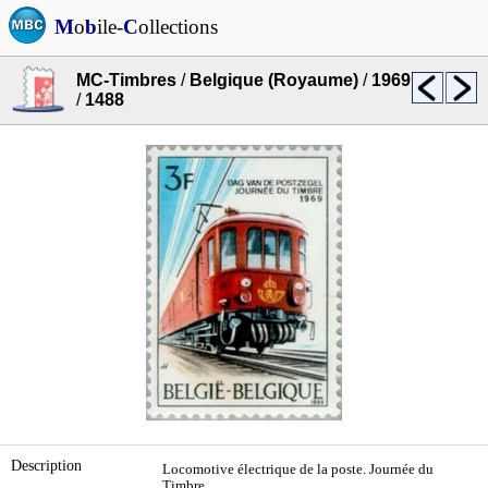
M
o
b
ile-
C
ollections
MC-Timbres
/
Belgique (Royaume)
/
1969
/
1488
Description
Locomotive électrique de la poste. Journée du
Timbre.