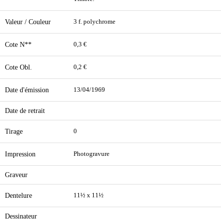
Valeur / Couleur
3 f. polychrome
Cote N**
0,3 €
Cote Obl.
0,2 €
Date d'émission
13/04/1969
Date de retrait
Tirage
0
Impression
Photogravure
Graveur
Dentelure
11½ x 11½
Dessinateur