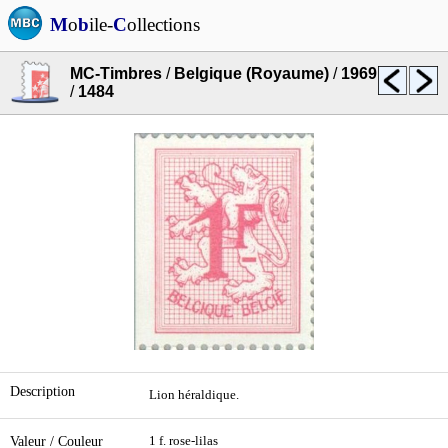
M
o
b
ile-
C
ollections
MC-Timbres
/
Belgique (Royaume)
/
1969
/
1484
Description
Lion héraldique.
Valeur / Couleur
1 f. rose-lilas