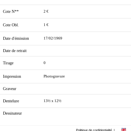
Cote N**
2 €
Cote Obl.
1 €
Date d'émission
17/02/1969
Date de retrait
Tirage
0
Impression
Photogravure
Graveur
Dentelure
13½ x 12½
Dessinateur
Politique de confidentialité
|