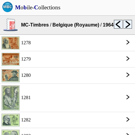
M
o
b
ile-
C
ollections
MC-Timbres
/
Belgique (Royaume)
/
1964
1278
1279
1280
1281
1282