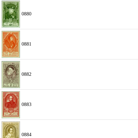
0880
0881
0882
0883
0884