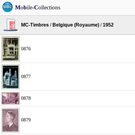
M
o
b
ile-
C
ollections
MC-Timbres
/
Belgique (Royaume)
/
1952
0876
0877
0878
0879