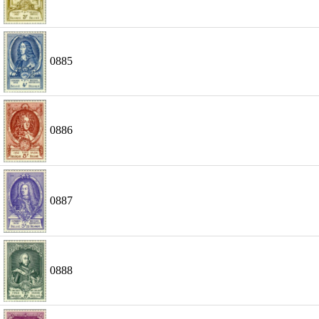
0885
0886
0887
0888