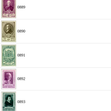
0889
0890
0891
0892
0893