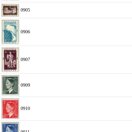
0905
0906
0907
0909
0910
0911