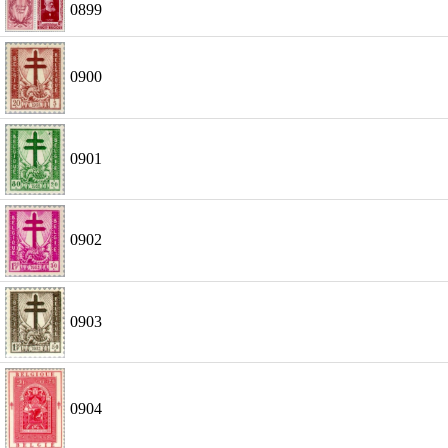
0899
0900
0901
0902
0903
0904