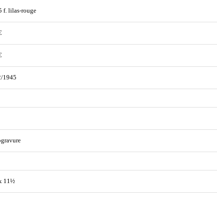
 f. lilas-rouge
€
€
2/1945
ogravure
x 11½