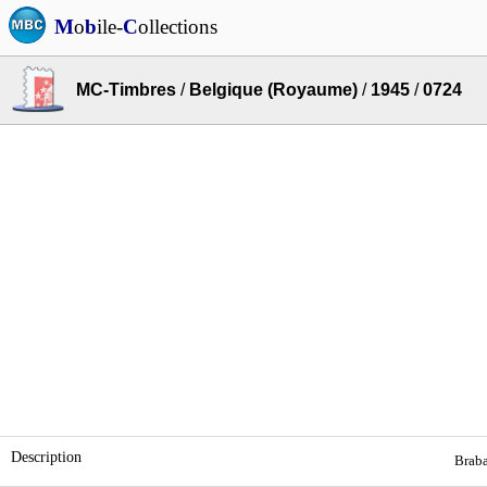
M
o
b
ile-
C
ollections
MC-Timbres
/
Belgique (Royaume)
/
1945
/
0724
Description
Braba