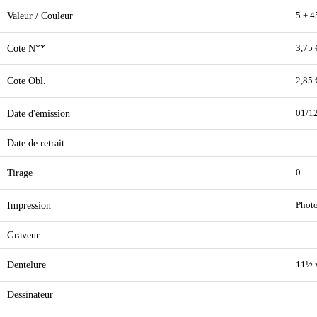
Valeur / Couleur
5 + 45
Cote N**
3,75 
Cote Obl.
2,85 
Date d'émission
01/1
Date de retrait
Tirage
0
Impression
Phot
Graveur
Dentelure
11½ 
Dessinateur