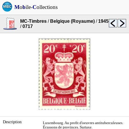
M
o
b
ile-
C
ollections
MC-Timbres
/
Belgique (Royaume)
/
1945
/
0717
Description
Luxembourg. Au profit d'oeuvres antituberculeuses.
Écussons de provinces. Surtaxe.