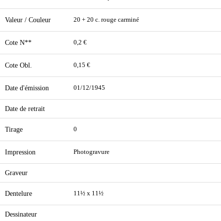
Valeur / Couleur
20 + 20 c. rouge carminé
Cote N**
0,2 €
Cote Obl.
0,15 €
Date d'émission
01/12/1945
Date de retrait
Tirage
0
Impression
Photogravure
Graveur
Dentelure
11½ x 11½
Dessinateur