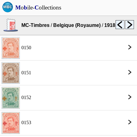
M
o
b
ile-
C
ollections
MC-Timbres
/
Belgique (Royaume)
/
1918
0150
0151
0152
0153