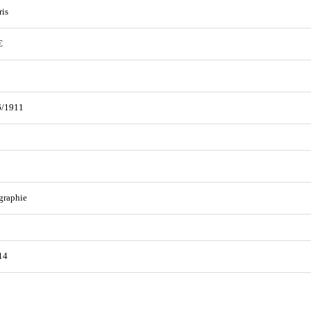
ris
€
6/1911
graphie
14