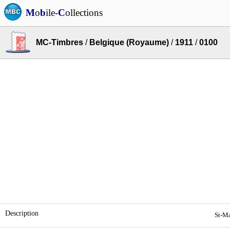
M
o
b
ile-
C
ollections
MC-Timbres
/
Belgique (Royaume)
/
1911
/
0100
Description
St-Ma