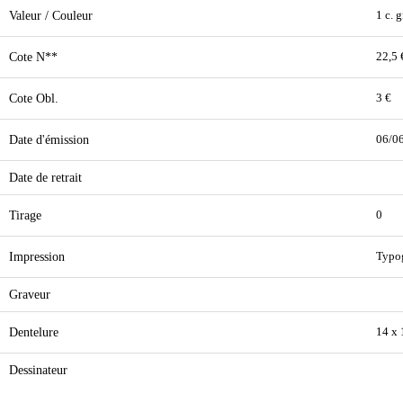
Valeur / Couleur
1 c. g
Cote N**
22,5 
Cote Obl.
3 €
Date d'émission
06/0
Date de retrait
Tirage
0
Impression
Typo
Graveur
Dentelure
14 x 
Dessinateur