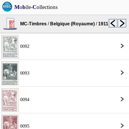
M
o
b
ile-
C
ollections
MC-Timbres
/
Belgique (Royaume)
/
1911
0092
0093
0094
0095