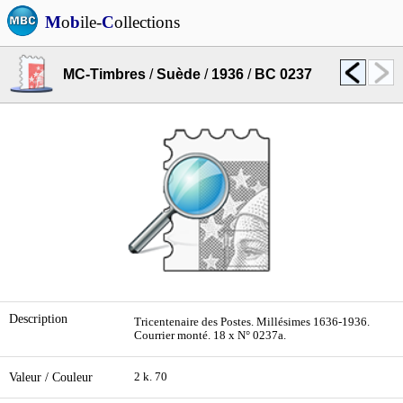
M
o
b
ile-
C
ollections
MC-Timbres
/
Suède
/
1936
/
BC 0237
Description
Tricentenaire des Postes. Millésimes 1636-1936.
Courrier monté. 18 x N° 0237a.
Valeur / Couleur
2 k. 70