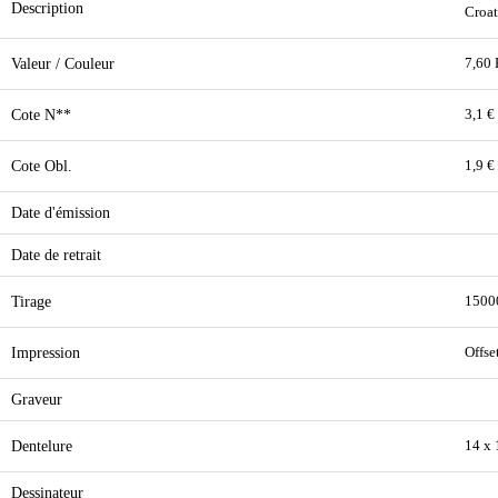
Description
Croat
Valeur / Couleur
7,60 
Cote N**
3,1 €
Cote Obl.
1,9 €
Date d'émission
Date de retrait
Tirage
1500
Impression
Offse
Graveur
Dentelure
14 x 
Dessinateur