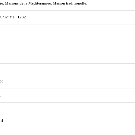
ie. Maisons de la Méditerannée. Maison traditionelle.
K / n° YT : 1232
00
t
14