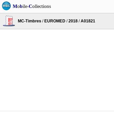
M
o
b
ile-
C
ollections
MC-Timbres
/
EUROMED
/
2018
/
A01821