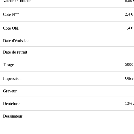
Valeur / Couleur
0,80 
Cote N**
2,4 €
Cote Obl.
1,4 €
Date d'émission
Date de retrait
Tirage
5000
Impression
Offse
Graveur
Dentelure
13¼ 
Dessinateur