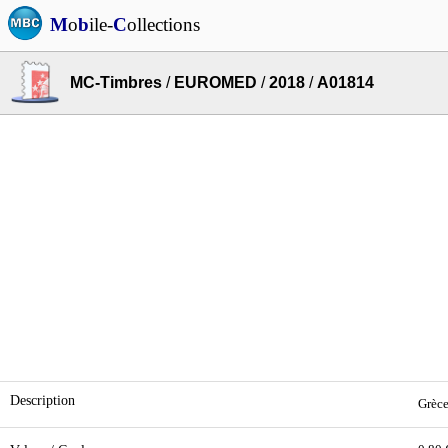
M
o
b
ile-
C
ollections
MC-Timbres
/
EUROMED
/
2018
/
A01814
Description
Grèce