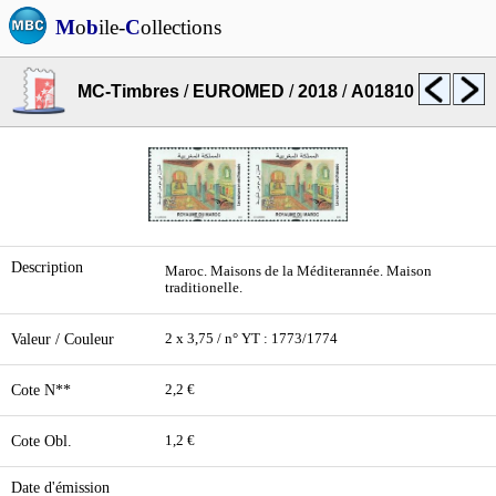
M
o
b
ile-
C
ollections
MC-Timbres
/
EUROMED
/
2018
/
A01810
Description
Maroc. Maisons de la Méditerannée. Maison
traditionelle.
Valeur / Couleur
2 x 3,75 / n° YT : 1773/1774
Cote N**
2,2 €
Cote Obl.
1,2 €
Date d'émission