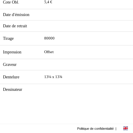
Cote Obl.
5,4 €
Date d'émission
Date de retrait
Tirage
80000
Impression
Offset
Graveur
Dentelure
13¼ x 13¾
Dessinateur
Politique de confidentialité
|