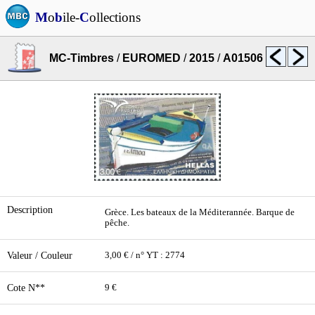
M
o
b
ile-
C
ollections
MC-Timbres
/
EUROMED
/
2015
/
A01506
Description
Grèce. Les bateaux de la Méditerannée. Barque de
pêche.
Valeur / Couleur
3,00 € / n° YT : 2774
Cote N**
9 €