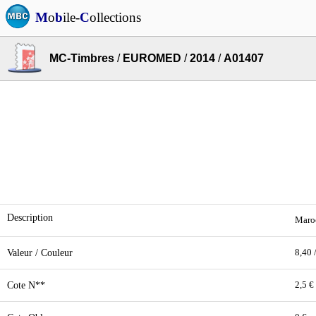
M
o
b
ile-
C
ollections
MC-Timbres
/
EUROMED
/
2014
/
A01407
Description
Maroc
Valeur / Couleur
8,40 
Cote N**
2,5 €