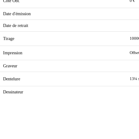
Cote Obl.
0 €
Date d'émission
Date de retrait
Tirage
1000
Impression
Offse
Graveur
Dentelure
13¼ 
Dessinateur