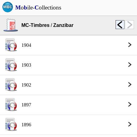
M
o
b
ile-
C
ollections
MC-Timbres
/
Zanzibar
1904
1903
1902
1897
1896