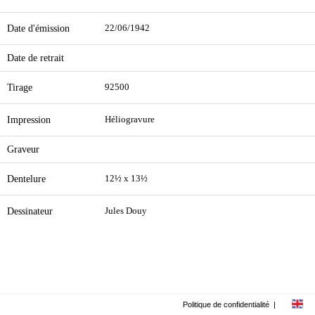
Date d'émission
22/06/1942
Date de retrait
Tirage
92500
Impression
Héliogravure
Graveur
Dentelure
12½ x 13½
Dessinateur
Jules Douy
Politique de confidentialité
|