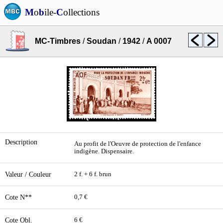
M
o
b
ile-
C
ollections
MC-Timbres
/
Soudan
/
1942
/
A 0007
Description
Au profit de l'Oeuvre de protection de l'enfance
indigène. Dispensaire.
Valeur / Couleur
2 f. + 6 f. brun
Cote N**
0,7 €
Cote Obl.
6 €