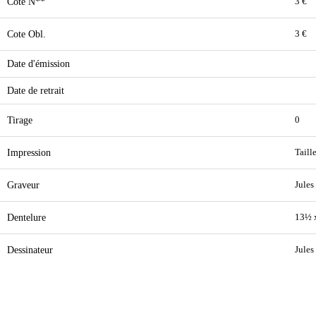
Cote N**
3 €
Cote Obl.
3 €
Date d'émission
Date de retrait
Tirage
0
Impression
Taill
Graveur
Jules
Dentelure
13½ 
Dessinateur
Jules