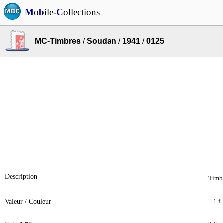
M
o
b
ile-
C
ollections
MC-Timbres
/
Soudan
/
1941
/
0125
Description
Timbr
Valeur / Couleur
+ 1 f.