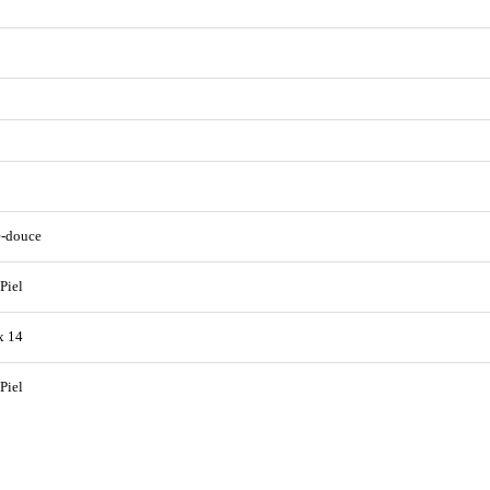
e-douce
 Piel
x 14
 Piel