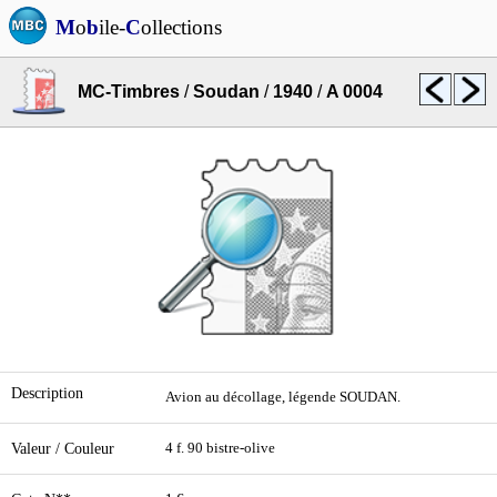
M
o
b
ile-
C
ollections
MC-Timbres
/
Soudan
/
1940
/
A 0004
Description
Avion au décollage, légende SOUDAN.
Valeur / Couleur
4 f. 90 bistre-olive