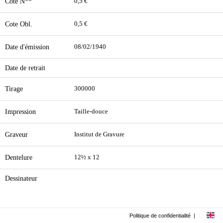
Cote N**
0,5 €
Cote Obl.
0,5 €
Date d'émission
08/02/1940
Date de retrait
Tirage
300000
Impression
Taille-douce
Graveur
Institut de Gravure
Dentelure
12½ x 12
Dessinateur
Politique de confidentialité
|