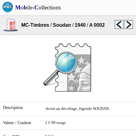
M
o
b
ile-
C
ollections
MC-Timbres
/
Soudan
/
1940
/
A 0002
Description
Avion au décollage, légende SOUDAN.
Valeur / Couleur
2 f. 90 rouge