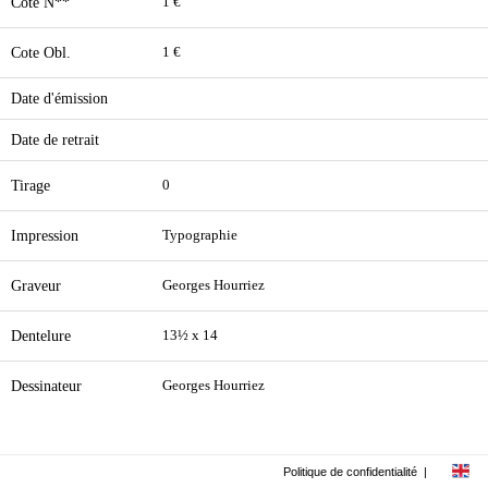
Cote N**
1 €
Cote Obl.
1 €
Date d'émission
Date de retrait
Tirage
0
Impression
Typographie
Graveur
Georges Hourriez
Dentelure
13½ x 14
Dessinateur
Georges Hourriez
Politique de confidentialité
|