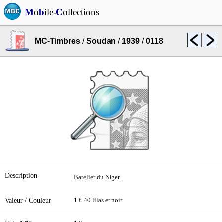
M
o
b
ile-
C
ollections
MC-Timbres
/
Soudan
/
1939
/
0118
Description
Batelier du Niger.
Valeur / Couleur
1 f. 40 lilas et noir