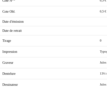
Cote N**
0,5 €
Cote Obl.
0,5 €
Date d'émission
Date de retrait
Tirage
0
Impression
Typo
Graveur
Jules
Dentelure
13½ 
Dessinateur
Jules