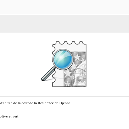
 d'entrée de la cour de la Résidence de Djenné.
olive et vert