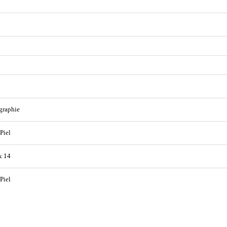
graphie
 Piel
x 14
 Piel