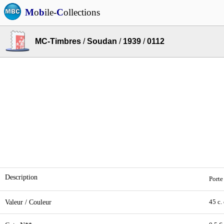
M
o
b
ile-
C
ollections
MC-Timbres
/
Soudan
/
1939
/
0112
Description
Porte
Valeur / Couleur
45 c. 