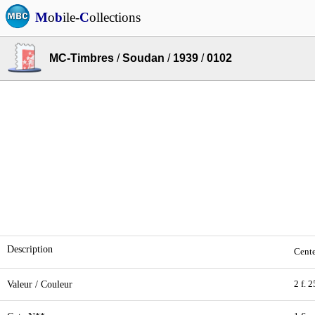
M
o
b
ile-
C
ollections
MC-Timbres
/
Soudan
/
1939
/
0102
Description
Cente
Valeur / Couleur
2 f. 