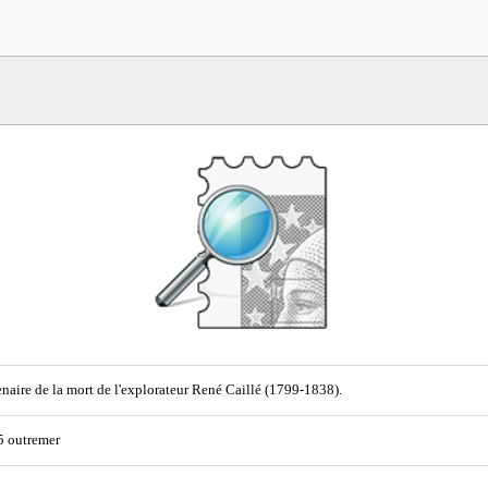
naire de la mort de l'explorateur René Caillé (1799-1838).
25 outremer