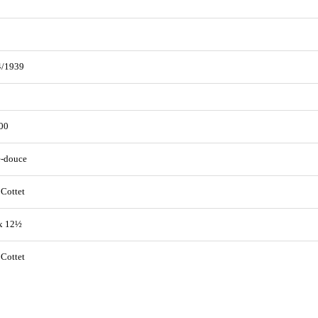
4/1939
00
e-douce
Cottet
x 12½
Cottet