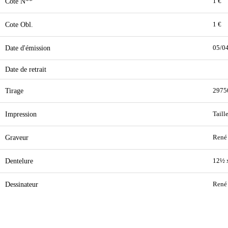
Cote N**
1 €
Cote Obl.
1 €
Date d'émission
05/0
Date de retrait
Tirage
2975
Impression
Taill
Graveur
René 
Dentelure
12½ 
Dessinateur
René 