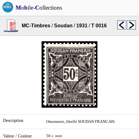
M
o
b
ile-
C
ollections
MC-Timbres
/
Soudan
/
1931
/
T 0016
Description
Ornements, libellé SOUDAN FRANCAIS.
Valeur / Couleur
50 c. noir