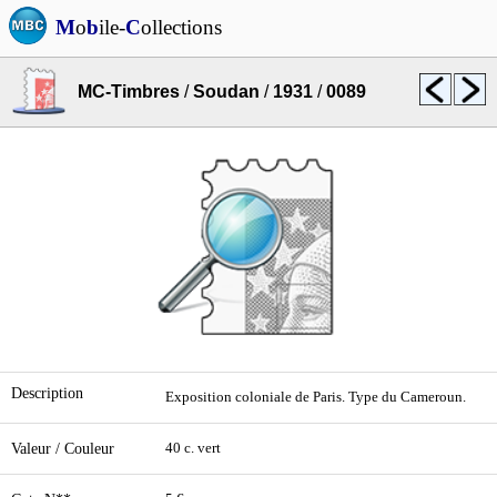
M
o
b
ile-
C
ollections
MC-Timbres
/
Soudan
/
1931
/
0089
Description
Exposition coloniale de Paris. Type du Cameroun.
Valeur / Couleur
40 c. vert