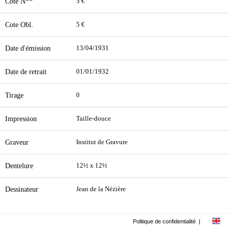
Cote N**
5 €
Cote Obl.
5 €
Date d'émission
13/04/1931
Date de retrait
01/01/1932
Tirage
0
Impression
Taille-douce
Graveur
Institut de Gravure
Dentelure
12½ x 12½
Dessinateur
Jean de la Nézière
Politique de confidentialité
|