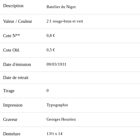
Description
Batelier du Niger.
Valeur / Couleur
2 f. rouge-brun et vert
Cote N**
0,8 €
Cote Obl.
0,5 €
Date d'émission
09/03/1931
Date de retrait
Tirage
0
Impression
Typographie
Graveur
Georges Hourriez
Dentelure
13½ x 14