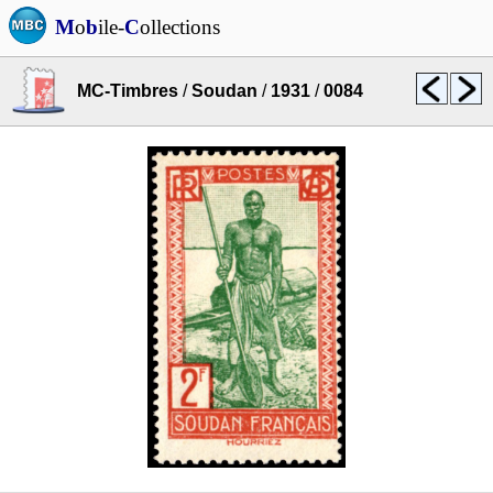
M
o
b
ile-
C
ollections
MC-Timbres
/
Soudan
/
1931
/
0084