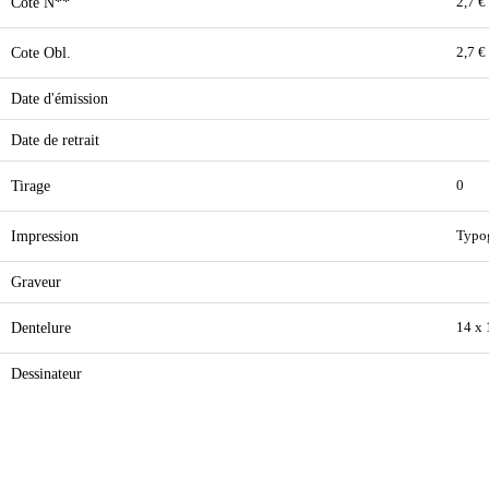
Cote N**
2,7 €
Cote Obl.
2,7 €
Date d'émission
Date de retrait
Tirage
0
Impression
Typo
Graveur
Dentelure
14 x
Dessinateur