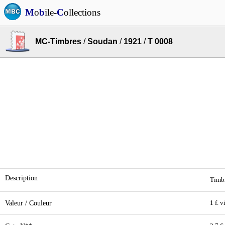
M
o
b
ile-
C
ollections
MC-Timbres
/
Soudan
/
1921
/
T 0008
Description
Timbr
Valeur / Couleur
1 f. v