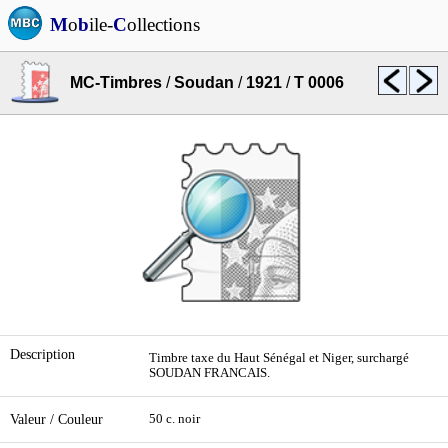
M
o
b
ile-
C
ollections
MC-Timbres
/
Soudan
/
1921
/
T 0006
Description
Timbre taxe du Haut Sénégal et Niger, surchargé
SOUDAN FRANCAIS.
Valeur / Couleur
50 c. noir