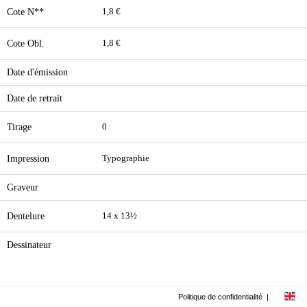
Cote N**
1,8 €
Cote Obl.
1,8 €
Date d'émission
Date de retrait
Tirage
0
Impression
Typographie
Graveur
Dentelure
14 x 13½
Dessinateur
Politique de confidentialité
|