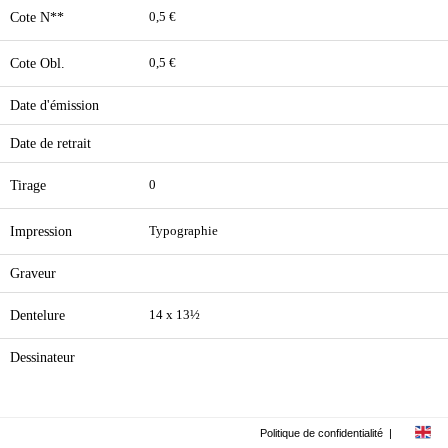
Cote N**
0,5 €
Cote Obl.
0,5 €
Date d'émission
Date de retrait
Tirage
0
Impression
Typographie
Graveur
Dentelure
14 x 13½
Dessinateur
Politique de confidentialité
|