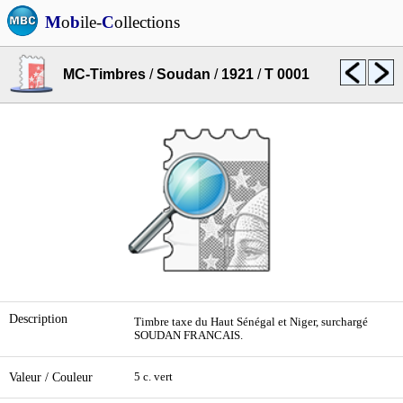
M
o
b
ile-
C
ollections
MC-Timbres
/
Soudan
/
1921
/
T 0001
Description
Timbre taxe du Haut Sénégal et Niger, surchargé
SOUDAN FRANCAIS.
Valeur / Couleur
5 c. vert