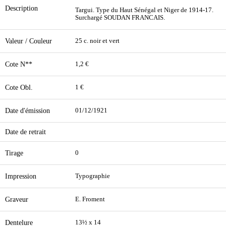
Description
Targui. Type du Haut Sénégal et Niger de 1914-17.
Surchargé SOUDAN FRANCAIS.
Valeur / Couleur
25 c. noir et vert
Cote N**
1,2 €
Cote Obl.
1 €
Date d'émission
01/12/1921
Date de retrait
Tirage
0
Impression
Typographie
Graveur
E. Froment
Dentelure
13½ x 14