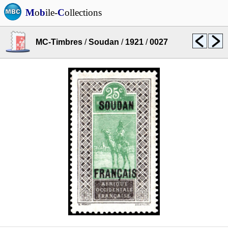
M
o
b
ile-
C
ollections
MC-Timbres
/
Soudan
/
1921
/
0027