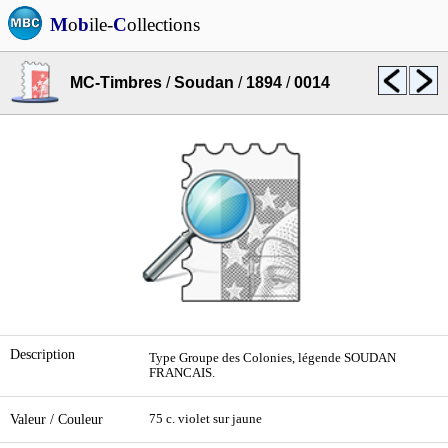
M
o
b
ile-
C
ollections
MC-Timbres
/
Soudan
/
1894
/
0014
Description
Type Groupe des Colonies, légende SOUDAN
FRANCAIS.
Valeur / Couleur
75 c. violet sur jaune