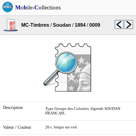
M
o
b
ile-
C
ollections
MC-Timbres
/
Soudan
/
1894
/
0009
Description
Type Groupe des Colonies, légende SOUDAN
FRANCAIS.
Valeur / Couleur
20 c. briqur sur vert