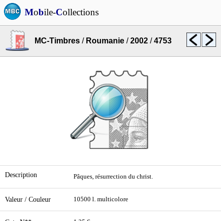
M
o
b
ile-
C
ollections
MC-Timbres
/
Roumanie
/
2002
/
4753
Description
Pâques, résurrection du christ.
Valeur / Couleur
10500 l. multicolore