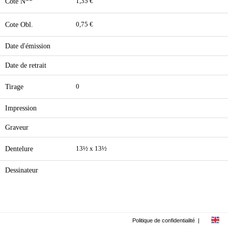
Cote N**
1,35 €
Cote Obl.
0,75 €
Date d'émission
Date de retrait
Tirage
0
Impression
Graveur
Dentelure
13½ x 13½
Dessinateur
Politique de confidentialité
|