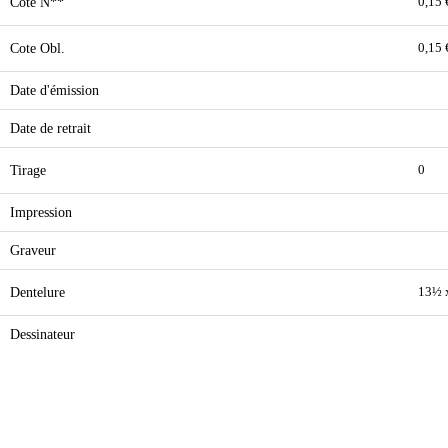
Cote N**
0,15 
Cote Obl.
0,15 
Date d'émission
Date de retrait
Tirage
0
Impression
Graveur
Dentelure
13½ 
Dessinateur