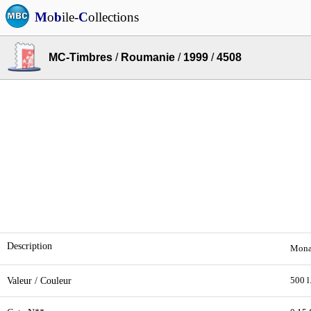
M
o
b
ile-
C
ollections
MC-Timbres
/
Roumanie
/
1999
/
4508
Description
Monas
Valeur / Couleur
500 l